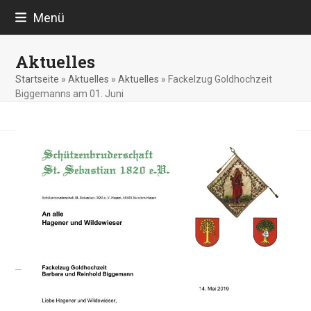
Skip
Menü
to
content
Aktuelles
Startseite
»
Aktuelles
»
Aktuelles
»
Fackelzug Goldhochzeit
Biggemanns am 01. Juni