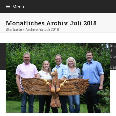
Skip
Menü
to
content
Monatliches Archiv Juli 2018
Startseite
»
Archive für Juli 2018
Im
&
Dis
Dat