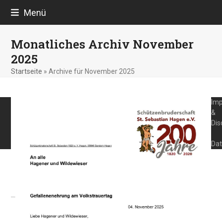
Skip
Menü
to
content
Monatliches Archiv November
2025
Startseite
»
Archive für November 2025
Im
&
Dis
Dat