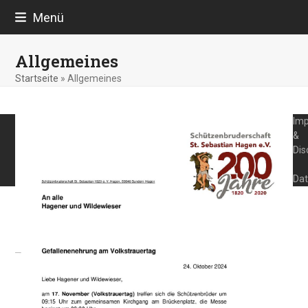
Skip
Menü
to
content
Allgemeines
Startseite
»
Allgemeines
Im
&
Dis
Dat