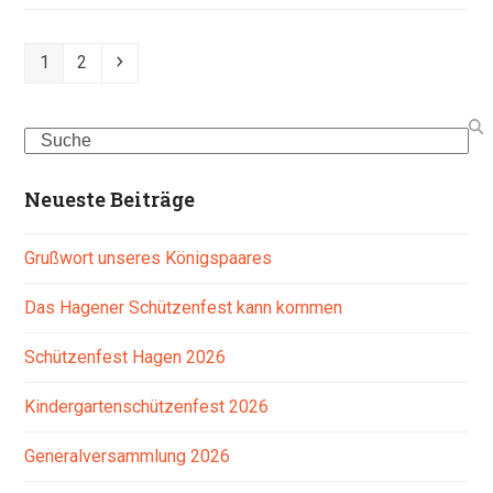
Seite
Seite
Vorwärts
1
2
Search
Neueste Beiträge
Grußwort unseres Königspaares
Das Hagener Schützenfest kann kommen
Schützenfest Hagen 2026
Kindergartenschützenfest 2026
Generalversammlung 2026