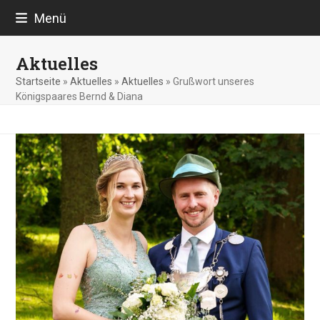
Skip
Menü
to
content
Aktuelles
Startseite
»
Aktuelles
»
Aktuelles
»
Grußwort unseres
Königspaares Bernd & Diana